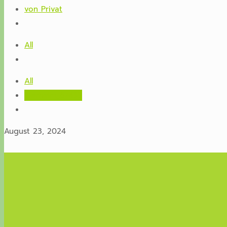
von Privat
All
All
Tierheim_67433
August 23, 2024