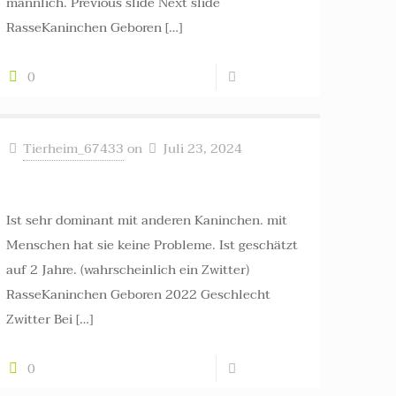
männlich. Previous slide Next slide
RasseKaninchen Geboren
[…]
0
Read more
Tierheim_67433
on
Juli 23, 2024
Nila ++ vermittelt ++
Ist sehr dominant mit anderen Kaninchen. mit
Menschen hat sie keine Probleme. Ist geschätzt
auf 2 Jahre. (wahrscheinlich ein Zwitter)
RasseKaninchen Geboren 2022 Geschlecht
Zwitter Bei
[…]
0
Read more