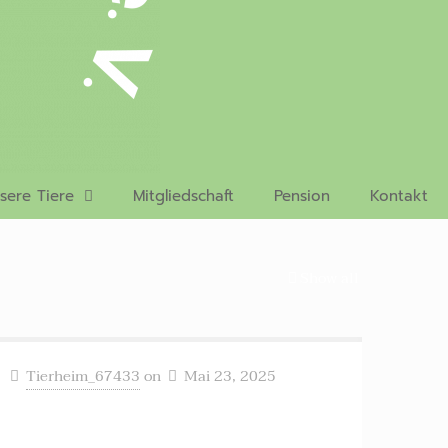
sere Tiere
Mitgliedschaft
Pension
Kontakt
Show all
Tierheim_67433
on
Mai 23, 2025
Albina ++ vermittelt ++