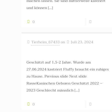
machen lassen. Sie sind mittlerweile kastriert
und können
[…]
0
Read more
Tierheim_67433
on
Juli 23, 2024
Fluffy ++ vermittelt ++
Geschätzt auf 1,5-2 Jahre. Wurde am
27.06.2024 kastriert Fluffy braucht ein ruhiges
zu Hause. Previous slide Next slide
RasseKaninchen Geboren Geschätzt 2022 –
2023 Geschlecht männlich
[…]
0
Read more