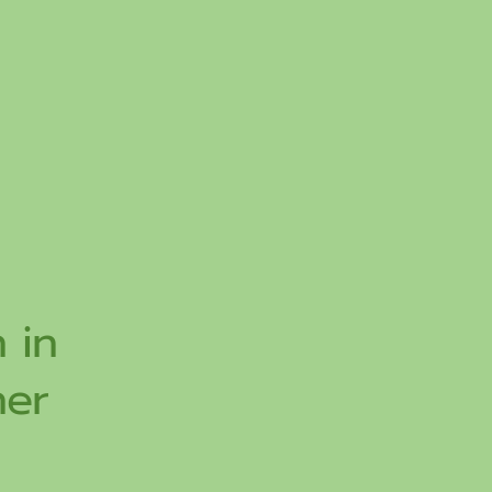
 in
ner