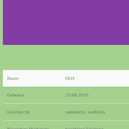
Rasse
EKH
Geboren
25.08.2010
Geschlecht
männlich / weiblich
Besondere Merkmale
benötigen Freigang