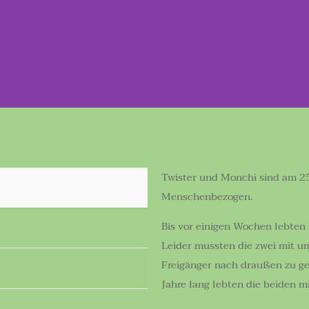
Twister und Monchi sind am 25
Menschenbezogen.
Bis vor einigen Wochen lebten 
Leider mussten die zwei mit um
Freigänger nach draußen zu geh
Jahre lang lebten die beiden