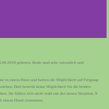
.08.2010 geboren. Beide sind sehr zutraulich und
sie in einem Haus und hatten die Möglichkeit auf Freigang.
ziehen. Dort besteht keine Möglichkeit für die beiden
en. Sie fühlen sich nicht wohl mit der neuen Situation. 8
 mit einem Hund zusammen.