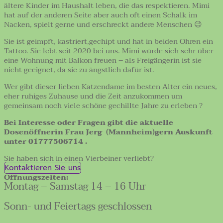
ältere Kinder im Haushalt leben, die das respektieren. Mimi
hat auf der anderen Seite aber auch oft einen Schalk im
Nacken, spielt gerne und erschreckt andere Menschen 😉
Sie ist geimpft, kastriert,gechipt und hat in beiden Ohren ein
Tattoo. Sie lebt seit 2020 bei uns. Mimi würde sich sehr über
eine Wohnung mit Balkon freuen – als Freigängerin ist sie
nicht geeignet, da sie zu ängstlich dafür ist.
Wer gibt dieser lieben Katzendame im besten Alter ein neues,
eher ruhiges Zuhause und die Zeit anzukommen um
gemeinsam noch viele schöne gechillte Jahre zu erleben ?
Bei Interesse oder Fragen gibt die aktuelle
Dosenöffnerin Frau Jerg (Mannheim)gern Auskunft
unter 01777506714 .
Sie haben sich in einen Vierbeiner verliebt?
Kontaktieren Sie uns
Öffnungszeiten:
Montag – Samstag 14 – 16 Uhr
Sonn- und Feiertags geschlossen