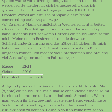
<p>Ich wurde vor kurzem geröntgt, da ich ein Diensthund
werden sollte. Leider hat sich herausgestellt, dass ich
gesundheitliche Beeinträchtigungen habe (HD B-Hüfte,
Problem Wirbel am Kreuzbein).<span class=“Apple-
converted-space“> </span></p>
<p>Da meine Mama demnächst in Wechselschicht arbeitet,
ich noch viel Beschäftigung brauche und Flausen im Kopf
habe, sucht sie jetzt schweren Herzens ein neues Zuhause für
mich. Meine neuen Besitzer sollten idealerweise
Schäferhunde-Erfahrung und das nötige Händchen für mich
haben und mit meinen 13 Monaten und bereits 36 Kilo
umgehen können. Ich möchte viel unternehmen und brauche
viel Auslauf, gerne auch am Fahrrad.</p>
Rasse
EKH
Geboren
2016
Geschlecht
weiblich
Aufgrund privater Umstände der Familie sucht die süße Mimi
(8Jahre) ein neues , ruhiges Zuhause ohne kleine Kinder. Mimi
ist eine schüchterne und zurückhaltende Schönheit. Wenn
man jedoch ihr Herz gewinnt, ist sie eine treue, verschmuste
Seele. Ihr ist es wichtig, sich zwischendurch auch mal
zurückziehen zu können. Deshalb sollten keine bzw. schon