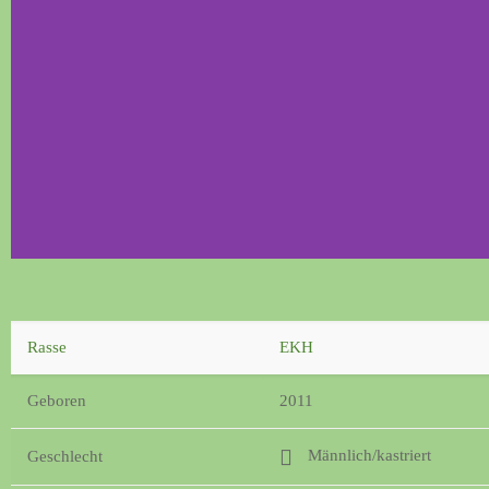
Rasse
EKH
Geboren
2011
Männlich/kastriert
Geschlecht